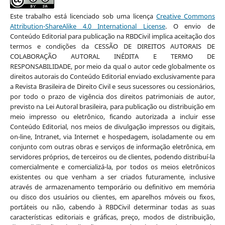
Este trabalho está licenciado sob uma licença
Creative Commons
Attribution-ShareAlike 4.0 International License
. O envio de
Conteúdo Editorial para publicação na RBDCivil implica aceitação dos
termos e condições da CESSÃO DE DIREITOS AUTORAIS DE
COLABORAÇÃO AUTORAL INÉDITA E TERMO DE
RESPONSABILIDADE, por meio da qual o autor cede globalmente os
direitos autorais do Conteúdo Editorial enviado exclusivamente para
a Revista Brasileira de Direito Civil e seus sucessores ou cessionários,
por todo o prazo de vigência dos direitos patrimoniais de autor,
previsto na Lei Autoral brasileira, para publicação ou distribuição em
meio impresso ou eletrônico, ficando autorizada a incluir esse
Conteúdo Editorial, nos meios de divulgação impressos ou digitais,
on-line, Intranet, via Internet e hospedagem, isoladamente ou em
conjunto com outras obras e serviços de informação eletrônica, em
servidores próprios, de terceiros ou de clientes, podendo distribuí-la
comercialmente e comercializá-la, por todos os meios eletrônicos
existentes ou que venham a ser criados futuramente, inclusive
através de armazenamento temporário ou definitivo em memória
ou disco dos usuários ou clientes, em aparelhos móveis ou fixos,
portáteis ou não, cabendo à RBDCivil determinar todas as suas
características editoriais e gráficas, preço, modos de distribuição,